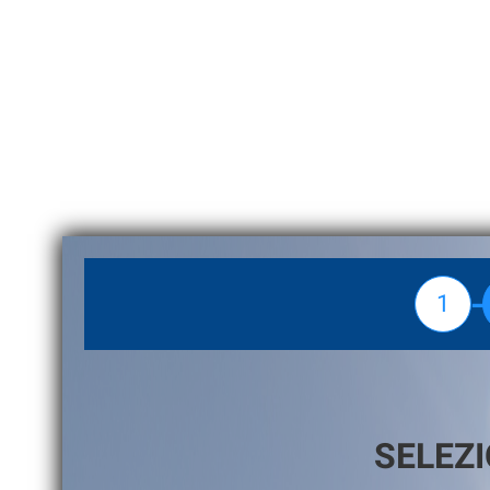
en
1
SELEZI